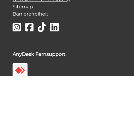
Sitemap
Barrierefreiheit
AnyDesk Fernsupport
Sollten wir bei Ihnen eine Fernwartung durchführen, klicken Sie bitte
auf das Symbol, starten Anydesk und nennen uns Ihre ID.
Impressum
|
Datenschutz
|
AGB